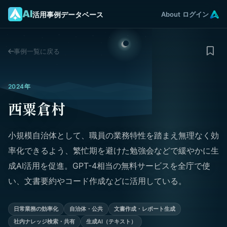
AI
活用事例データベース
About
ログイン
事例一覧に戻る
2024年
西粟倉村
小規模自治体として、職員の業務特性を踏まえ無理なく効
率化できるよう、繁忙期を避けた勉強会などで緩やかに生
成AI活用を促進。GPT-4相当の無料サービスを全庁で使
い、文書要約やコード作成などに活用している。
日常業務の効率化
自治体・公共
文書作成・レポート生成
社内ナレッジ検索・共有
生成AI（テキスト）