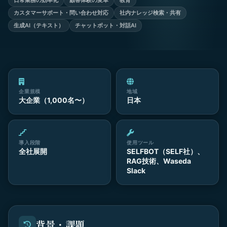
日常業務の効率化
顧客体験の変革
教育
カスタマーサポート・問い合わせ対応
社内ナレッジ検索・共有
生成AI（テキスト）
チャットボット・対話AI
企業規模
地域
大企業（1,000名〜）
日本
導入段階
使用ツール
全社展開
SELFBOT（SELF社）、
RAG技術、Waseda
Slack
背景・課題