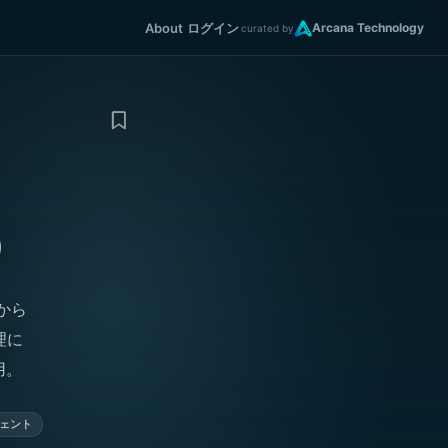
About
ログイン
Arcana Technology
curated by
）
から
理に
用。
ジェント