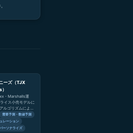
件。
ニーズ（TJX
es）
xx・Marshalls運
ライス小売モデルに
AIアルゴリズムによる
・パーソナライズ推
需要予測・数値予測
予測に…
ュレーション
パーソナライズ