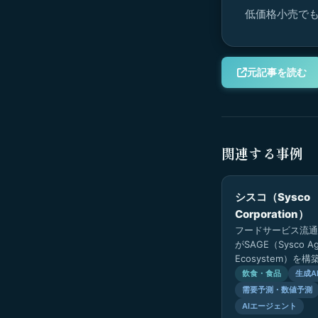
低価格小売でも
元記事を読む
関連する事例
シスコ（Sysco
Corporation）
フードサービス流通
がSAGE（Sysco Ag
Ecosystem）を
サプライチェーン・
飲食・食品
生成A
ックオフィスにAIを
需要予測・数値予測
AIエージェント