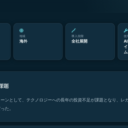
地域
導入段階
使
海外
全社展開
A
イ
ム
課題
ェーンとして、テクノロジーへの長年の投資不足が課題となり、レ
だった。