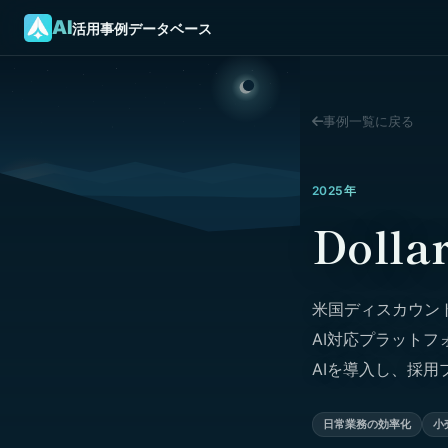
AI
活用事例データベース
事例一覧に戻る
2025年
Doll
米国ディスカウント
AI対応プラット
AIを導入し、採
日常業務の効率化
小