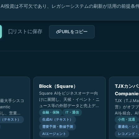
AI投資は不可欠であり、レガシーシステムの刷新が活用の前提条
リストに保存
URLをコピー
Block（Square）
TJXカンパ
Square AIをビジネスオーナー向
Compani
けに展開し、天候・イベント・ニ
最大手シスコ
TJX（T.J.Ma
ュース等の外部データと売上デー
entic
営）がオフプ
タを統合分析。ダッシュボードの
金融・保険
IT・通信
構築し、営業・
AIを統合。
カスタマイズ機能や音声対応も
顧客体験・バ
購買行動分析
I（テキスト）
生成AI（テキスト）
小売・流通
実…
全…
薦、AI需要
需要予測・数値予測
最適化・シミ
AIエージェント
レコメンド・