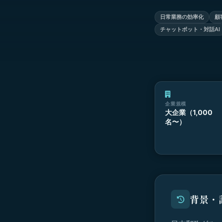
日常業務の効率化
顧
チャットボット・対話AI
企業規模
大企業（1,000
名〜）
背景・