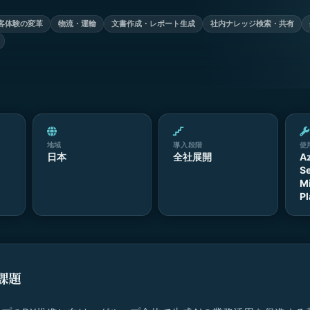
客体験の変革
物流・運輸
文書作成・レポート生成
社内ナレッジ検索・共有
地域
導入段階
使
日本
全社展開
A
S
Mi
Pl
課題