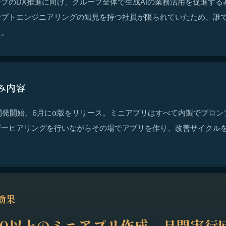
プのDX推進に向け、グループ全体で生成AIの業務活用を促進する
ンプトエンジニアリングの知見を持つ社員が限られていたため、誰
た。
み内容
に開発開始、6月にα版をリリース。ミニアプリはすべて内製でプロ
ザーヒアリングを行いながらその場でアプリを作り、改善サイクル
効果
70以上のミニアプリ作成、月間実行