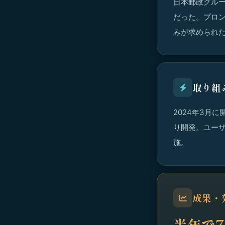
日本郵政グルー
だった。プロ
みが求められ
取り組
2024年3月
り開発。ユー
施。
成果・
半年で