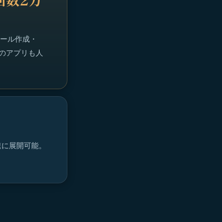
メール作成・
系のアプリも人
速に展開可能。