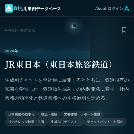
AI
活用事例データベース
About
ログイン
事例一覧に戻る
2024年
JR東日本（東日本旅客鉄道）
生成AIチャットを全社員に展開するとともに、鉄道固有の
知識を学習した「鉄道版生成AI」の内製開発に着手。社内
業務の効率化と鉄道業務への本格適用を進める。
日常業務の効率化
物流・運輸
文書作成・レポート生成
社内ナレッジ検索・共有
生成AI（テキスト）
チャットボット・対話AI