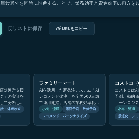
在庫最適化を同時に推進することで、業務効率と資金効率の両方を
リストに保存
URLをコピー
ト
ファミリーマート
コストコ（C
な店舗運営支援
AIを活用した新発注システム「AI
コストコはA
ング」の実証を
レコメンド発注」を全国500店舗
予測、動的価
して分析し、
で運用開始。店舗の業務効率化と
ェーンロジス
。
販売機会の最大化を実現。
バックエンド
認識・外観検査
小売・流通
需要予測・数値予測
小売・流通
27〜29の
レコメンド・パーソナライズ
最適化・シミ
し、…