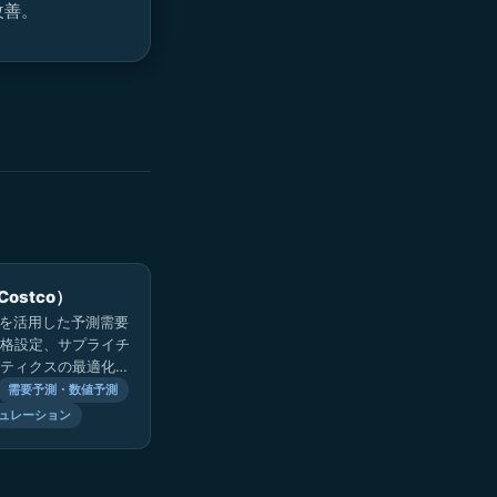
改善。
ostco）
Iを活用した予測需要
格設定、サプライチ
ティクスの最適化を
で推進。2025年に
需要予測・数値予測
新規倉庫開設を計画
ュレーション