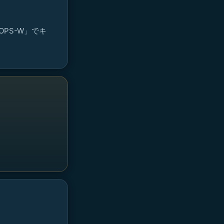
OPS-W」でキ
。