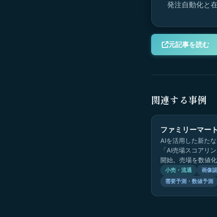
発注自動化と
元記事を読む
関連する事例
ファミリーマー
AIを活用した新た
「AI売場スコアリ
開始。売場を数値化
最適な品揃えを推進
小売・流通
画像
需要予測・数値予測