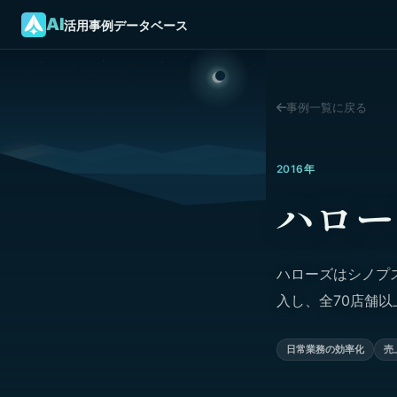
AI
活用事例データベース
事例一覧に戻る
2016年
ハロー
ハローズはシノプス
入し、全70店舗
日常業務の効率化
売