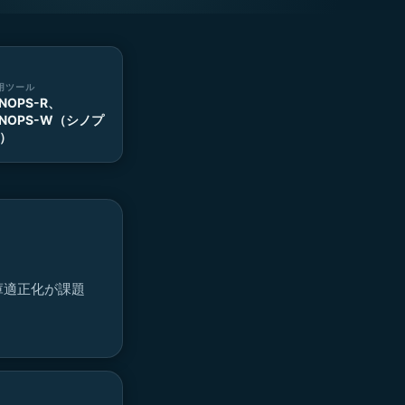
用ツール
INOPS-R、
INOPS-W（シノプ
）
庫適正化が課題