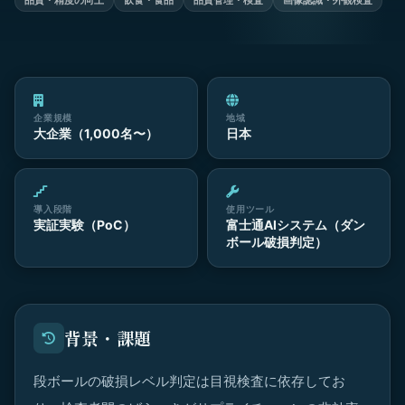
品質・精度の向上
飲食・食品
品質管理・検査
画像認識・外観検査
企業規模
地域
大企業（1,000名〜）
日本
導入段階
使用ツール
実証実験（PoC）
富士通AIシステム（ダン
ボール破損判定）
背景・課題
段ボールの破損レベル判定は目視検査に依存してお