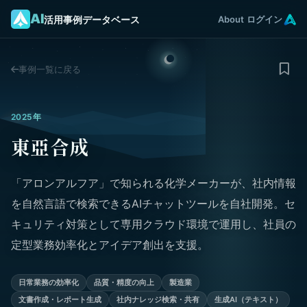
AI
活用事例データベース
About
ログイン
事例一覧に戻る
2025年
東亞合成
「アロンアルフア」で知られる化学メーカーが、社内情報
を自然言語で検索できるAIチャットツールを自社開発。セ
キュリティ対策として専用クラウド環境で運用し、社員の
定型業務効率化とアイデア創出を支援。
日常業務の効率化
品質・精度の向上
製造業
文書作成・レポート生成
社内ナレッジ検索・共有
生成AI（テキスト）