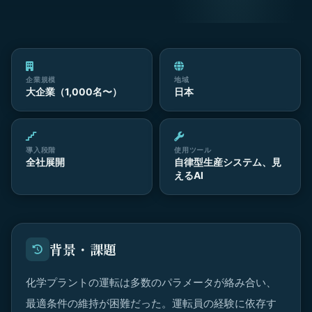
企業規模
地域
大企業（1,000名〜）
日本
導入段階
使用ツール
全社展開
自律型生産システム、見
えるAI
背景・課題
化学プラントの運転は多数のパラメータが絡み合い、
最適条件の維持が困難だった。運転員の経験に依存す