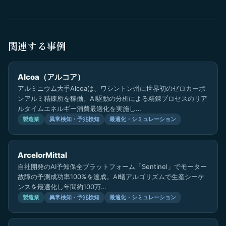
関連する事例
Alcoa（アルコア）
アルミニウム大手Alcoaは、ワシントン州に世界初のゼロカーボ
ンアルミ精錬所を稼働。AI駆動の分析による精錬プロセスのリア
ルタイムエネルギー消費最適化を実施し…
製造業
異常検知・予兆検知
最適化・シミュレーション
ArcelorMittal
自社開発のAI予知保全プラットフォーム「Sentinel」でモーター
故障の予測成功率100%を達成。AI蟻アルゴリズムで生産シーケ
ンスを最適化し年間約100万…
製造業
異常検知・予兆検知
最適化・シミュレーション