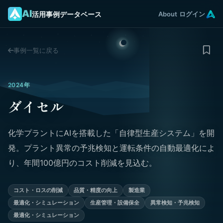
AI
活用事例データベース
About
ログイン
事例一覧に戻る
2024年
ダイセル
化学プラントにAIを搭載した「自律型生産システム」を開
発。プラント異常の予兆検知と運転条件の自動最適化によ
り、年間100億円のコスト削減を見込む。
コスト・ロスの削減
品質・精度の向上
製造業
最適化・シミュレーション
生産管理・設備保全
異常検知・予兆検知
最適化・シミュレーション