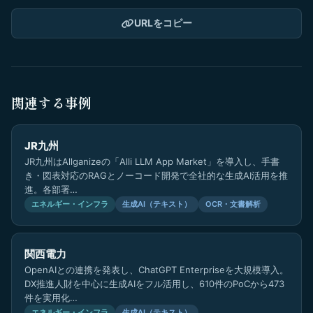
URLをコピー
関連する事例
JR九州
JR九州はAllganizeの「Alli LLM App Market」を導入し、手書
き・図表対応のRAGとノーコード開発で全社的な生成AI活用を推
進。各部署…
エネルギー・インフラ
生成AI（テキスト）
OCR・文書解析
関西電力
OpenAIとの連携を発表し、ChatGPT Enterpriseを大規模導入。
DX推進人財を中心に生成AIをフル活用し、610件のPoCから473
件を実用化…
エネルギー・インフラ
生成AI（テキスト）