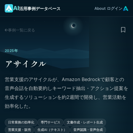
AI
活用事例データベース
About
ログイン
事例一覧に戻る
2025年
アサイクル
営業支援のアサイクルが、Amazon Bedrockで顧客との
音声会話を自動要約しキーワード抽出・アクション提案を
生成するソリューションを約2週間で開発し、営業活動を
効率化した。
日常業務の効率化
専門サービス
文書作成・レポート生成
営業支援・販売
生成AI（テキスト）
音声認識・音声合成