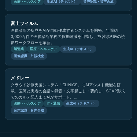
医療・ヘルスケア
生成AI（テキスト）
音声認識・音声合成
富士フイルム
画像診断の所見をAIが自動作成するシステムを開発。年間約
3,000万件の画像診断業務の負担軽減を目指し、放射線科医の読
影ワークフローを革新。
製造業
医療・ヘルスケア
生成AI（テキスト）
画像認識・外観検査
メドレー
クラウド診療支援システム「CLINICS」にAIアシスト機能を搭
載。医師と患者の会話を録音・文字起こし・要約し、SOAP形式
でのカルテ記入までAIがサポート。…
医療・ヘルスケア
IT・通信
生成AI（テキスト）
音声認識・音声合成