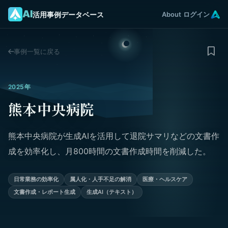
AI
活用事例データベース
About
ログイン
事例一覧に戻る
2025年
熊本中央病院
熊本中央病院が生成AIを活用して退院サマリなどの文書作
成を効率化し、月800時間の文書作成時間を削減した。
日常業務の効率化
属人化・人手不足の解消
医療・ヘルスケア
文書作成・レポート生成
生成AI（テキスト）