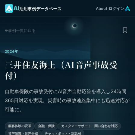
AI
活用事例データベース
About
ログイン
事例一覧に戻る
2024年
三井住友海上（AI音声事故受
付）
自動車保険の事故受付にAI音声自動応答を導入し24時間
365日対応を実現。災害時の事故連絡集中にも迅速対応が
可能に。
顧客体験の変革
金融・保険
カスタマーサポート・問い合わせ対応
音声認識・音声合成
チャットボット・対話AI