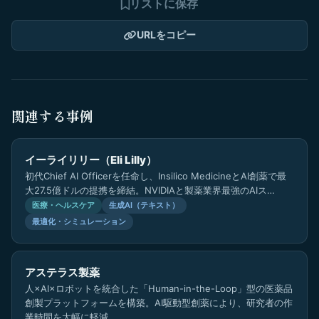
リストに保存
URLをコピー
関連する事例
イーライリリー（Eli Lilly）
初代Chief AI Officerを任命し、Insilico MedicineとAI創薬で最
大27.5億ドルの提携を締結。NVIDIAと製薬業界最強のAIス…
医療・ヘルスケア
生成AI（テキスト）
最適化・シミュレーション
アステラス製薬
人×AI×ロボットを統合した「Human-in-the-Loop」型の医薬品
創製プラットフォームを構築。AI駆動型創薬により、研究者の作
業時間を大幅に軽減。