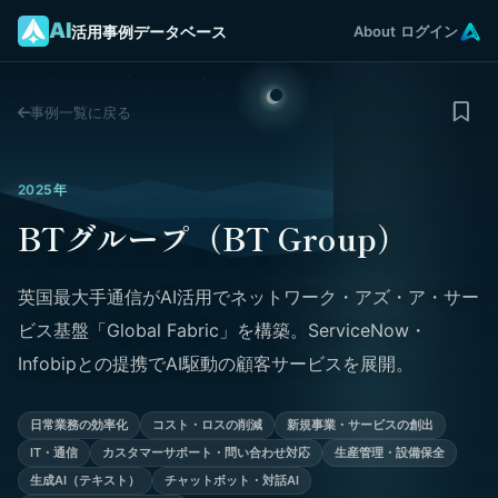
AI
活用事例データベース
About
ログイン
事例一覧に戻る
2025年
BTグループ（BT Group）
英国最大手通信がAI活用でネットワーク・アズ・ア・サー
ビス基盤「Global Fabric」を構築。ServiceNow・
Infobipとの提携でAI駆動の顧客サービスを展開。
日常業務の効率化
コスト・ロスの削減
新規事業・サービスの創出
IT・通信
カスタマーサポート・問い合わせ対応
生産管理・設備保全
生成AI（テキスト）
チャットボット・対話AI