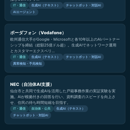
IT・通信
生成AI（テキスト）
チャットボット・対話AI
AIエージェント
ボーダフォン（Vodafone）
欧州通信大手がGoogle・Microsoftと各10年以上のAIパートナー
シップを締結（総額25億ドル超）。生成AIでネットワーク運用
とカスタマーエクスペリ…
IT・通信
生成AI（テキスト）
チャットボット・対話AI
異常検知・予兆検知
NEC（自治体AI支援）
仙台市と共同で生成AIを活用した戸籍事務作業の実証実験を実
施。AIが根拠付きの回答を行い、資料調査のスピードを向上さ
せ、住民の待ち時間短縮を目指す。
IT・通信
自治体・公共
生成AI（テキスト）
チャットボット・対話AI