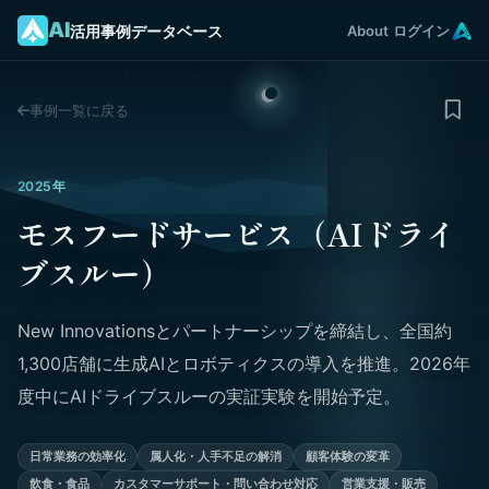
AI
活用事例データベース
About
ログイン
事例一覧に戻る
2025年
モスフードサービス（AIドライ
ブスルー）
New Innovationsとパートナーシップを締結し、全国約
1,300店舗に生成AIとロボティクスの導入を推進。2026年
度中にAIドライブスルーの実証実験を開始予定。
日常業務の効率化
属人化・人手不足の解消
顧客体験の変革
飲食・食品
カスタマーサポート・問い合わせ対応
営業支援・販売