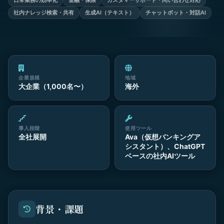
日常業務の効率化
金融・保険
カスタマーサポート・問い合わせ対応
社内ナレッジ検索・共有
生成AI（テキスト）
チャットボット・対話AI
企業規模
地域
大企業（1,000名〜）
海外
導入段階
使用ツール
全社展開
Ava（仮想バンキングア
シスタント）、ChatGPT
ベースの社内AIツール
背景・課題