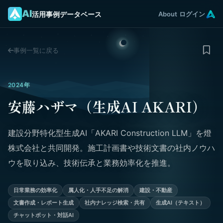
AI
活用事例データベース
About
ログイン
事例一覧に戻る
2024年
安藤ハザマ（生成AI AKARI）
建設分野特化型生成AI「AKARI Construction LLM」を燈
株式会社と共同開発。施工計画書や技術文書の社内ノウハ
ウを取り込み、技術伝承と業務効率化を推進。
日常業務の効率化
属人化・人手不足の解消
建設・不動産
文書作成・レポート生成
社内ナレッジ検索・共有
生成AI（テキスト）
チャットボット・対話AI