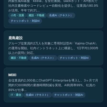
内製生成AI基盤「keelai」を全社展開。Slackボット・API形式で
社内文書検索やコードレビュー自動化を提供し、従業員の90.9%
が活用。半年で約31,…
小売・流通
建設・不動産
生成AI（テキスト）
チャットボット・対話AI
鹿島建設
グループ従業員約2万人を対象に専用対話型AI「Kajima ChatAI」
の運用を開始。社内イントラネット上に構築し、1日平均1,000件
以上の質問に対応。
建設・不動産
生成AI（テキスト）
チャットボット・対話AI
MIXI
全従業員約2,000名にChatGPT Enterpriseを導入し、3ヶ月で月
間約17,600時間の業務時間削減を実現。AI利用率99%、社員の
89%が仕事…
IT・通信
生成AI（テキスト）
チャットボット・対話AI