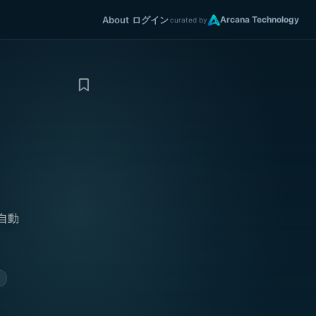
About
ログイン
Arcana Technology
curated by
自動