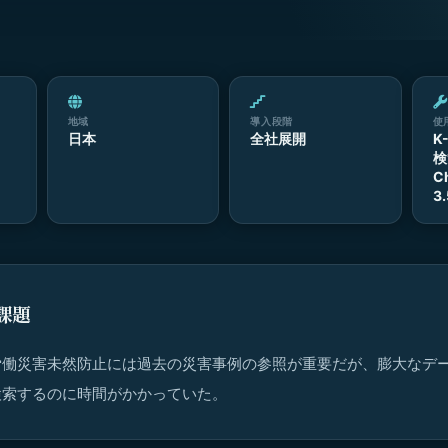
地域
導入段階
使
日本
全社展開
K
検
C
3
課題
労働災害未然防止には過去の災害事例の参照が重要だが、膨大なデ
検索するのに時間がかかっていた。