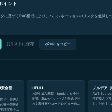
ポイント
タに基づくRAG構成により、ハルシネーションのリスクを低減し
。
リストに保存
URLをコピー
I安全管
LIFULL
ノルデア（N
内製生成AI基盤「keelai」を全社
AWS Bed
展開。Slackボット・API形式で社
依存型AIプ
同で、音声AI
内文書検索やコードレビュー自動
し、社内Enter
の安全管理向
化を提供し、従業員の90.9%が活
AIツールを全
実証実験を開