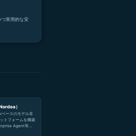
つつ実用的な安
ordea）
rockベースのモデル非
ラットフォームを構築
prise Agent等の
社展開。AI News