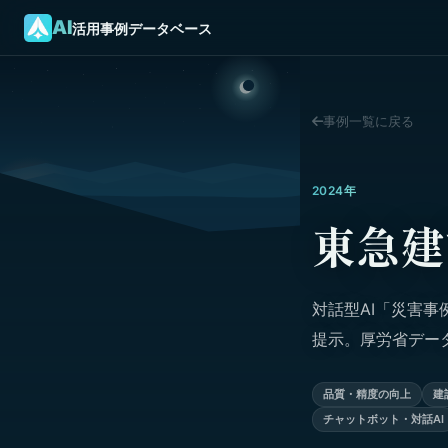
AI
活用事例データベース
事例一覧に戻る
2024年
東急建
対話型AI「災害事
提示。厚労省デー
品質・精度の向上
建
チャットボット・対話AI