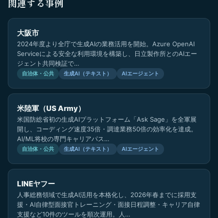
関連する事例
大阪市
2024年度より全庁で生成AIの業務活用を開始。Azure OpenAI
Serviceによる安全な利用環境を構築し、日立製作所とのAIエー
ジェント共同検証で…
自治体・公共
生成AI（テキスト）
AIエージェント
米陸軍（US Army）
米国防総省初の生成AIプラットフォーム「Ask Sage」を全軍展
開し、コーディング速度35倍・調達業務50倍の効率化を達成。
AI/ML将校の専門キャリアパス…
自治体・公共
生成AI（テキスト）
AIエージェント
LINEヤフー
人事総務領域で生成AI活用を本格化し、2026年春までに採用支
援・AI自律型面接官トレーニング・面接日程調整・キャリア自律
支援など10件のツールを順次運用。人…