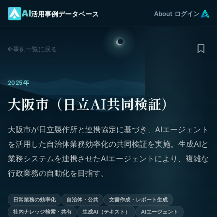
AI
活用事例データベース
About
ログイン
事例一覧に戻る
2025年
大阪市（日立AI共同検証）
大阪市が日立製作所と連携協定に基づき、AIエージェント
を活用した自治体業務効率化の共同検証を実施。生成AIと
業務システムを連携させたAIエージェントにより、複雑な
行政業務の自動化を目指す。
日常業務の効率化
自治体・公共
文書作成・レポート生成
社内ナレッジ検索・共有
生成AI（テキスト）
AIエージェント