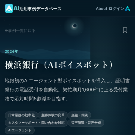
AI
活用事例データベース
About
ログイン
事例一覧に戻る
2024年
横浜銀行（AIボイスボット）
地銀初のAIエージェント型ボイスボットを導入し、証明書
発行の電話受付を自動化。繁忙期月1,600件に上る受付業
務で応対時間5割減を目指す。
日常業務の効率化
顧客体験の変革
金融・保険
カスタマーサポート・問い合わせ対応
音声認識・音声合成
AIエージェント