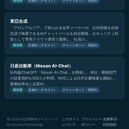
製造業
生成AI（テキスト）
チャットボット・対話AI
東亞合成
「アロンアルフア」で知られる化学メーカーが、社内情報を自然
言語で検索できるAIチャットツールを自社開発。セキュリティ対
策として専用クラウド環境で運用し、社員の…
製造業
生成AI（テキスト）
チャットボット・対話AI
日産自動車（Nissan AI-Chat）
社内版ChatGPT「Nissan AI-Chat」を開発し、本社・開発部門
の従業員約4,500人が利用。RAGによる社内文書検索も開始し、
業務効率化と品質向…
製造業
生成AI（テキスト）
チャットボット・対話AI
© 2025 AI活用事例データベース
このサイト
プライバシー
免責事項・
by
Arcana Technology
について
ポリシー
利用規約