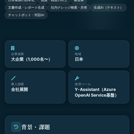
日常業務の効率化
品質・精度の向上
製造業
文書作成・レポート生成
社内ナレッジ検索・共有
生成AI（テキスト）
チャットボット・対話AI
企業規模
地域
大企業（1,000名〜）
日本
導入段階
使用ツール
全社展開
Y-Assistant（Azure
OpenAI Service基盤）
背景・課題