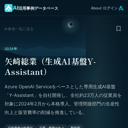
AI
活用事例データベース
About
ログイン
事例一覧に戻る
2024年
矢崎総業（生成AI基盤Y-
Assistant）
Azure OpenAI Serviceをベースとした専用生成AI基盤
「Y-Assistant」を自社開発し、全社約23万人の従業員を
対象に2024年2月から本格導入。管理間接部門の生産性
向上と販管費率の削減を推進している。