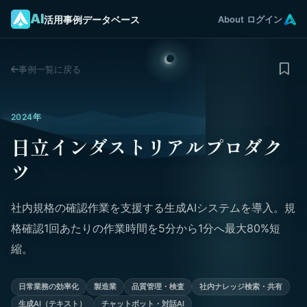
AI
活用事例データベース
About
ログイン
事例一覧に戻る
2024年
日立インダストリアルプロダク
ツ
社内規格の確認作業を支援する生成AIシステムを導入。規
格確認1回あたりの作業時間を5分から1分へ最大80%短
縮。
日常業務の効率化
製造業
品質管理・検査
社内ナレッジ検索・共有
生成AI（テキスト）
チャットボット・対話AI