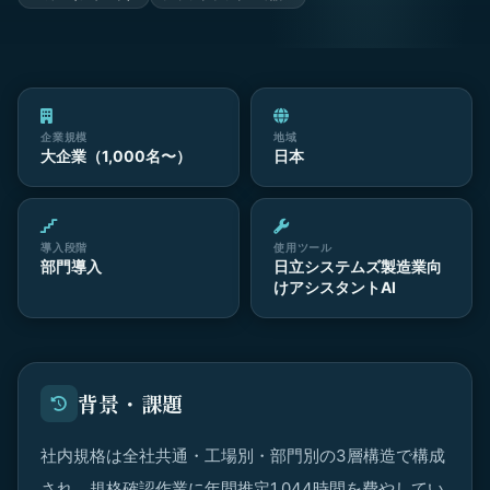
企業規模
地域
大企業（1,000名〜）
日本
導入段階
使用ツール
部門導入
日立システムズ製造業向
けアシスタントAI
背景・課題
社内規格は全社共通・工場別・部門別の3層構造で構成
され、規格確認作業に年間推定1,044時間を費やしてい