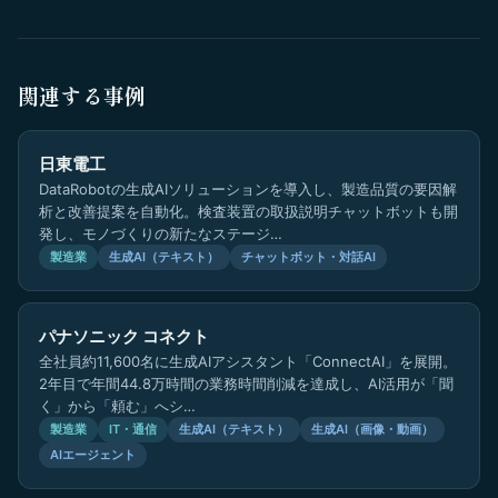
関連する事例
日東電工
DataRobotの生成AIソリューションを導入し、製造品質の要因解
析と改善提案を自動化。検査装置の取扱説明チャットボットも開
発し、モノづくりの新たなステージ…
製造業
生成AI（テキスト）
チャットボット・対話AI
パナソニック コネクト
全社員約11,600名に生成AIアシスタント「ConnectAI」を展開。
2年目で年間44.8万時間の業務時間削減を達成し、AI活用が「聞
く」から「頼む」へシ…
製造業
IT・通信
生成AI（テキスト）
生成AI（画像・動画）
AIエージェント