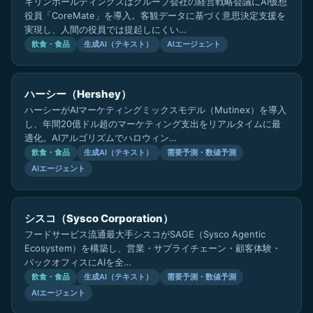
キリンホールディングスはグループ会社の経営戦略会議にAI仮想
役員「CoreMate」を導入。客観データに基づく意思決定支援を
実現し、人間の役員では提起しにくい…
飲食・食品
生成AI（テキスト）
AIエージェント
ハーシー（Hershey）
ハーシーがAIマーケティングミックスモデル（Mutinex）を導入
し、年間20億ドル超のマーケティング支出をリアルタイムに最
適化。AIアルゴリズムでハロウィン…
飲食・食品
生成AI（テキスト）
需要予測・数値予測
AIエージェント
シスコ（Sysco Corporation）
フードサービス流通最大手シスコがSAGE（Sysco Agentic
Ecosystem）を構築し、営業・サプライチェーン・顧客体験・
バックオフィスにAIを全…
飲食・食品
生成AI（テキスト）
需要予測・数値予測
AIエージェント