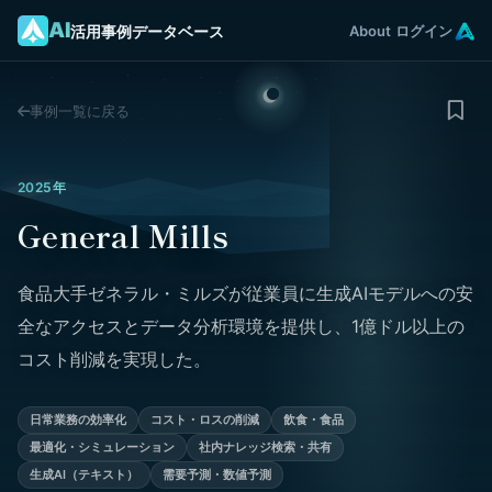
AI
活用事例データベース
About
ログイン
事例一覧に戻る
2025年
General Mills
食品大手ゼネラル・ミルズが従業員に生成AIモデルへの安
全なアクセスとデータ分析環境を提供し、1億ドル以上の
コスト削減を実現した。
日常業務の効率化
コスト・ロスの削減
飲食・食品
最適化・シミュレーション
社内ナレッジ検索・共有
生成AI（テキスト）
需要予測・数値予測