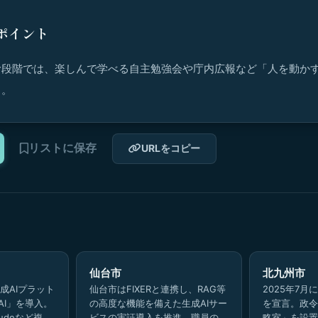
ポイント
む段階では、楽しんで学べる自主勉強会や庁内広報など「人を動か
る。
リストに保存
URLをコピー
仙台市
北九州市
成AIプラット
仙台市はFIXERと連携し、RAG等
2025年7月
AI」を導入。
の高度な機能を備えた生成AIサー
を宣言。政令
laudeなど複数
ビスの実証導入を推進。職員の業
略室」を設置し