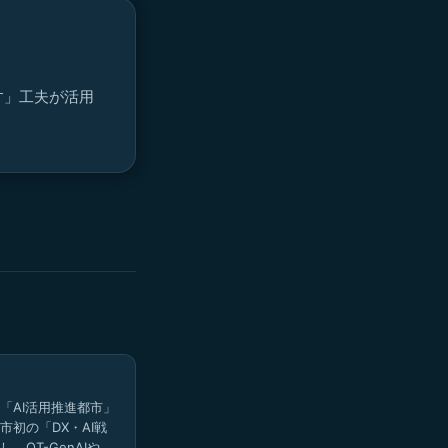
す」工夫が活用
に「AI活用推進都市」
市初の「DX・AI戦
、QT-GenAIや