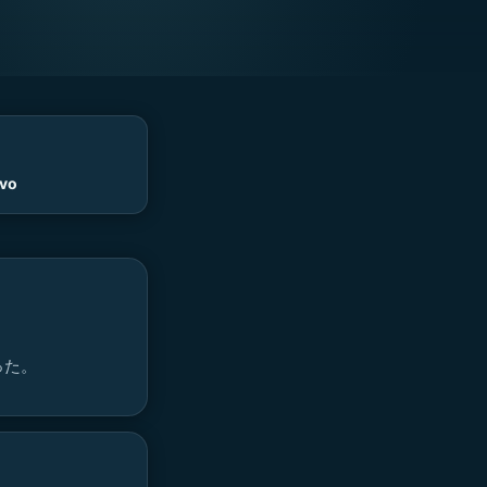
vo
った。