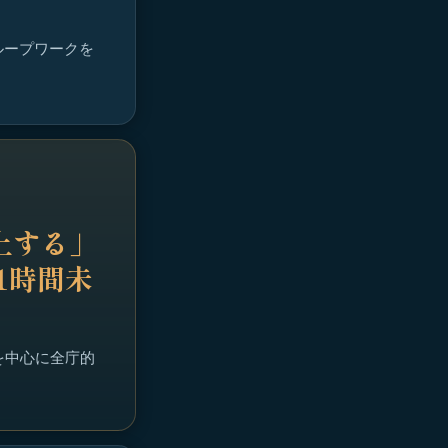
ループワークを
上する」
1時間未
を中心に全庁的