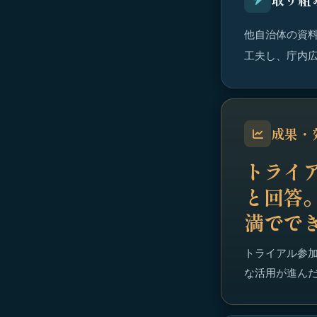
他自治体の資
工夫し、庁内広
成果・
トライ
と回答
満でで
トライアル参加
な活用が進ん