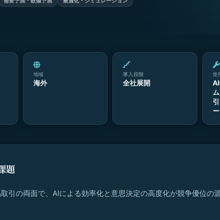
需要予測・数値予測
最適化・シミュレーション
地域
導入段階
使
海外
全社展開
A
ム
引
ー
課題
取引の両面で、AIによる効率化と意思決定の高度化が競争優位の