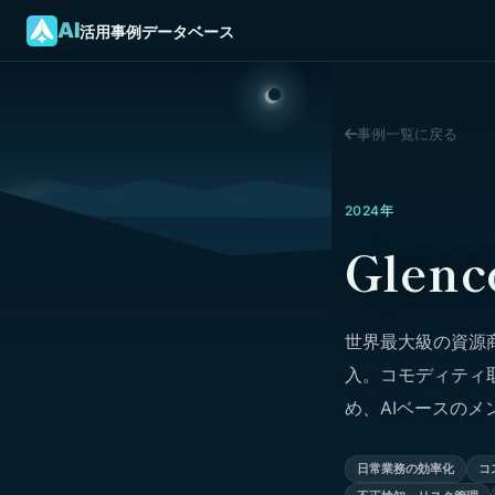
AI
活用事例データベース
事例一覧に戻る
2024年
Gle
世界最大級の資源商
入。コモディティ取
め、AIベースの
日常業務の効率化
コ