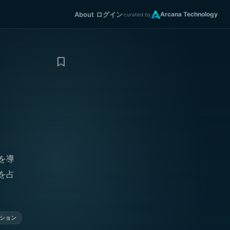
About
ログイン
Arcana Technology
curated by
掘を導
を占
ション