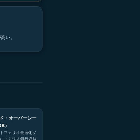
が高い。
ド・オーバーシー
OB）
ートフォリオ最適化ソ
により法人銀行収益