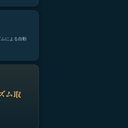
ズムによる自動
リズム取
。