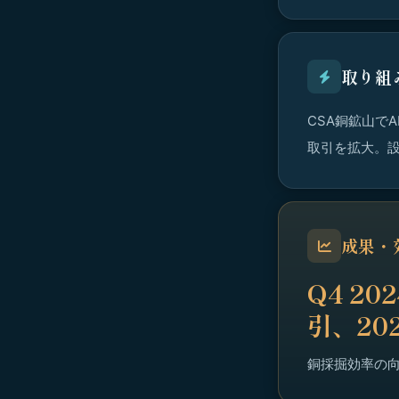
取り組
CSA銅鉱山で
取引を拡大。設
成果・
Q4 2
引、20
銅採掘効率の