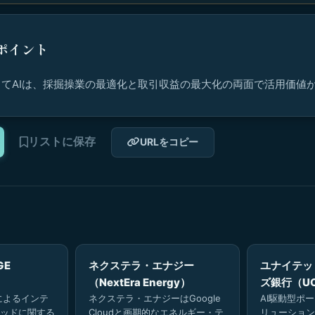
ポイント
てAIは、採掘操業の最適化と取引収益の最大化の両面で活用価値
リストに保存
URLをコピー
GE
ネクステラ・エナジー
ユナイテッ
（NextEra Energy）
ズ銀行（U
によるインテ
ネクステラ・エナジーはGoogle
AI駆動型ポ
ッドに関する
Cloudと画期的なエネルギー・テ
リューション