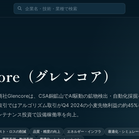
ncore（グレンコア）
社Glencoreは、CSA銅鉱山でAI駆動の鉱物検出・自動化採
引ではアルゴリズム取引がQ4 2024の小麦先物利益の約45%
メンテナンス投資で設備稼働率を向上。
スト・ロスの削減
品質・精度の向上
エネルギー・インフラ
最適化・シミュレー