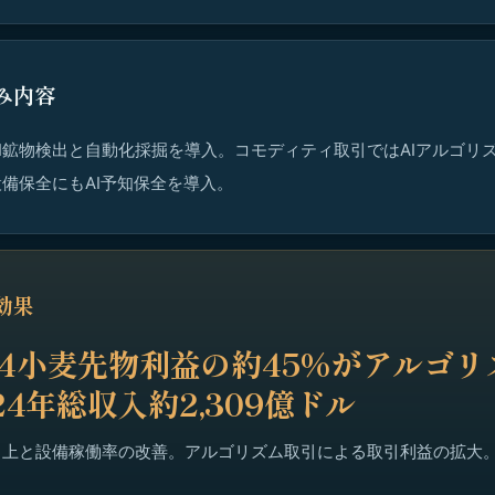
み内容
AI鉱物検出と自動化採掘を導入。コモディティ取引ではAIアルゴリ
備保全にもAI予知保全を導入。
効果
024小麦先物利益の約45%がアルゴ
24年総収入約2,309億ドル
向上と設備稼働率の改善。アルゴリズム取引による取引利益の拡大