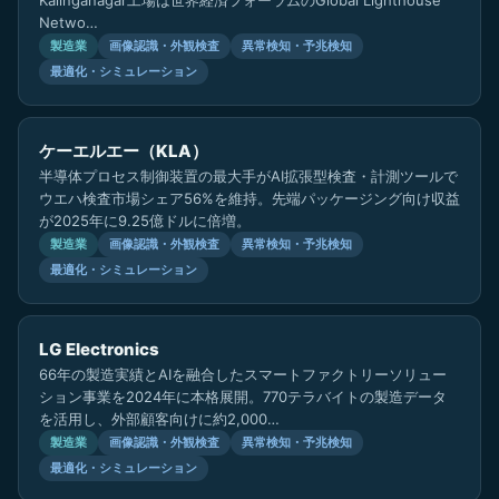
Kalinganagar工場は世界経済フォーラムのGlobal Lighthouse
Netwo…
製造業
画像認識・外観検査
異常検知・予兆検知
最適化・シミュレーション
ケーエルエー（KLA）
半導体プロセス制御装置の最大手がAI拡張型検査・計測ツールで
ウエハ検査市場シェア56%を維持。先端パッケージング向け収益
が2025年に9.25億ドルに倍増。
製造業
画像認識・外観検査
異常検知・予兆検知
最適化・シミュレーション
LG Electronics
66年の製造実績とAIを融合したスマートファクトリーソリュー
ション事業を2024年に本格展開。770テラバイトの製造データ
を活用し、外部顧客向けに約2,000…
製造業
画像認識・外観検査
異常検知・予兆検知
最適化・シミュレーション