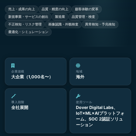
売上・成果の向上
品質・精度の向上
顧客体験の変革
新規事業・サービスの創出
製造業
品質管理・検査
不正検知・リスク管理
画像認識・外観検査
異常検知・予兆検知
最適化・シミュレーション
企業規模
地域
大企業（1,000名〜）
海外
導入段階
使用ツール
全社展開
Dover Digital Labs、
IoT×ML×AIプラットフォ
ーム、SOC 2認証ソリュ
ーション