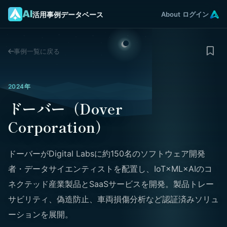
AI
活用事例データベース
About
ログイン
事例一覧に戻る
2024年
ドーバー（Dover
Corporation）
ドーバーがDigital Labsに約150名のソフトウェア開発
者・データサイエンティストを配置し、IoT×ML×AIのコ
ネクテッド産業製品とSaaSサービスを開発。製品トレー
サビリティ、偽造防止、車両損傷分析など認証済みソリュ
ーションを展開。