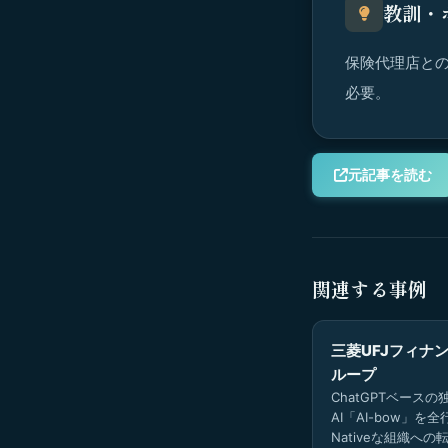
教訓・
保険代理店との
必要。
元記事を読む
関連する事例
三菱UFJフィナ
ループ
ChatGPTベース
AI「AI-bow」を
Nativeな組織へ