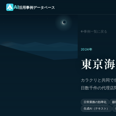
AI
活用事例データベース
事例一覧に戻る
2024年
東京海
カラクリと共同で
日数千件の代理店
日常業務の効率化
顧
生成AI（テキスト）