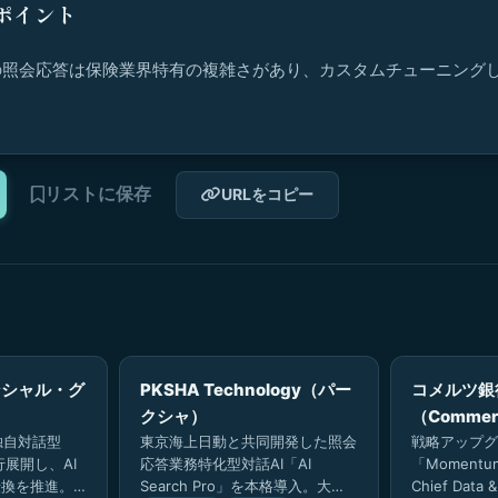
ポイント
照会応答は保険業界特有の複雑さがあり、カスタムチューニングし
リストに保存
URLをコピー
ンシャル・グ
PKSHA Technology（パー
コメルツ銀
クシャ）
（Commer
の独自対話型
東京海上日動と共同開発した照会
戦略アップグ
全行展開し、AI
応答業務特化型対話AI「AI
「Moment
の転換を推進。
Search Pro」を本格導入。大規
Chief Data 