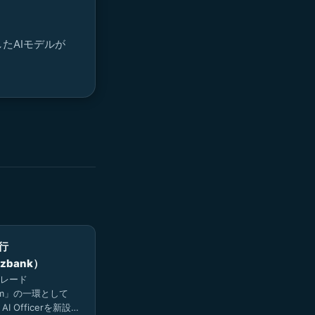
たAIモデルが
行
zbank）
レード
um」の一環として
& AI Officerを新設