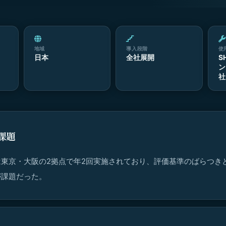
地域
導入段階
使
日本
全社展開
S
ン
社
課題
は東京・大阪の2拠点で年2回実施されており、評価基準のばらつき
が課題だった。