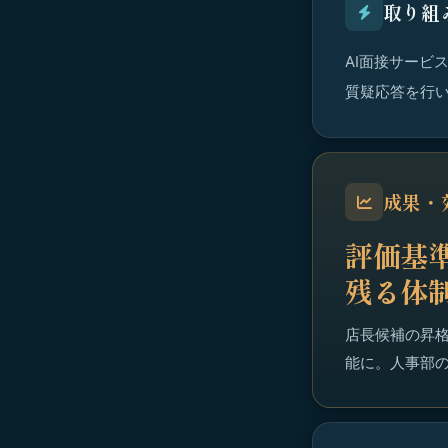
取り組
AI面接サービ
質疑応答を行
成果・
評価基
残る体
店長候補の昇
能に。人事部