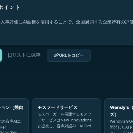
ポイント
人事評価にAI面接を活用することで、全国展開する企業特有の評
。
リストに保存
URLをコピー
ション（焼肉
モスフードサービス
Wendy'
モスバーガーを展開するモスフー
ズ）
ドサービスはNew Innovations
ftの音声AIエ
Wendy'sがG
と提携し、音声対話AI「AI Order
ker
開発したAI
Thru」を活用したAIドライブス