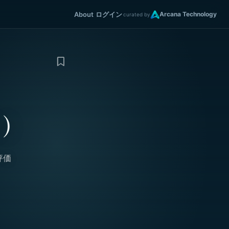
About
ログイン
Arcana Technology
curated by
ス）
評価