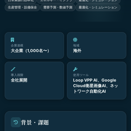
日常業務の効率化
エネルギー・インフラ
最適化・シミュレーション
生産管理・設備保全
需要予測・数値予測
最適化・シミュレーション
企業規模
地域
大企業（1,000名〜）
海外
導入段階
使用ツール
全社展開
Loop VPP AI、Google
Cloud衛星画像AI、ネッ
トワーク自動化AI
背景・課題