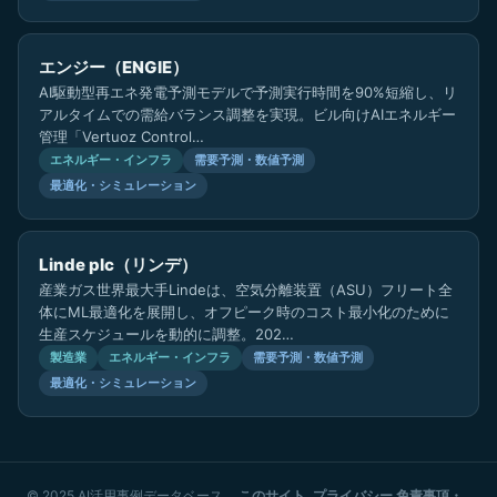
エンジー（ENGIE）
AI駆動型再エネ発電予測モデルで予測実行時間を90%短縮し、リ
アルタイムでの需給バランス調整を実現。ビル向けAIエネルギー
管理「Vertuoz Control…
エネルギー・インフラ
需要予測・数値予測
最適化・シミュレーション
Linde plc（リンデ）
産業ガス世界最大手Lindeは、空気分離装置（ASU）フリート全
体にML最適化を展開し、オフピーク時のコスト最小化のために
生産スケジュールを動的に調整。202…
製造業
エネルギー・インフラ
需要予測・数値予測
最適化・シミュレーション
© 2025 AI活用事例データベース
このサイト
プライバシー
免責事項・