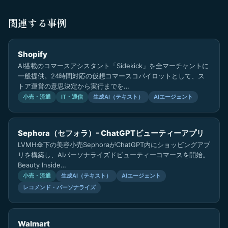
関連する事例
Shopify
AI搭載のコマースアシスタント「Sidekick」を全マーチャントに
一般提供。24時間対応の仮想コマースコパイロットとして、ス
トア運営の意思決定から実行までを…
小売・流通
IT・通信
生成AI（テキスト）
AIエージェント
Sephora（セフォラ）- ChatGPTビューティーアプリ
LVMH傘下の美容小売SephoraがChatGPT内にショッピングアプ
リを構築し、AIパーソナライズドビューティーコマースを開始。
Beauty Inside…
小売・流通
生成AI（テキスト）
AIエージェント
レコメンド・パーソナライズ
Walmart