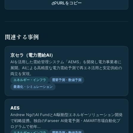
URLをコピー
関連する事例
京セラ（電力需給AI）
AIを活用した需給管理システム「AEMS」を開発し電力事業者に
展開。AIによる高精度な電力需給予測で再エネ活用と安定供給の
両立を実現。
エネルギー・インフラ
需要予測・数値予測
最適化・シミュレーション
AES
Andrew NgのAI FundとAI駆動型エネルギーソリューション開発
で戦略提携。独自のFarseer AI発電予測・AMART市場自動化プ
ログラムで初年…
エネルギー・インフラ
需要予測・数値予測