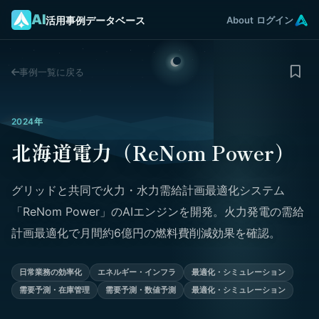
AI
活用事例データベース
About
ログイン
事例一覧に戻る
2024年
北海道電力（ReNom Power）
グリッドと共同で火力・水力需給計画最適化システム
「ReNom Power」のAIエンジンを開発。火力発電の需給
計画最適化で月間約6億円の燃料費削減効果を確認。
日常業務の効率化
エネルギー・インフラ
最適化・シミュレーション
需要予測・在庫管理
需要予測・数値予測
最適化・シミュレーション