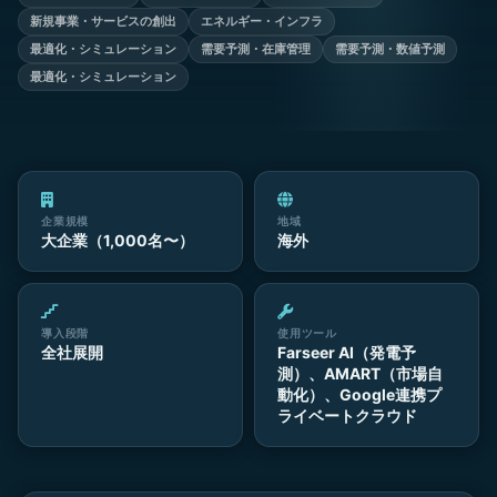
新規事業・サービスの創出
エネルギー・インフラ
最適化・シミュレーション
需要予測・在庫管理
需要予測・数値予測
最適化・シミュレーション
企業規模
地域
大企業（1,000名〜）
海外
導入段階
使用ツール
全社展開
Farseer AI（発電予
測）、AMART（市場自
動化）、Google連携プ
ライベートクラウド