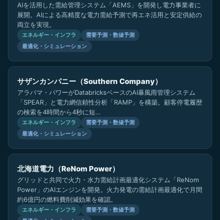
AIを活用した需給管理システム「AEMS」を開発し電力事業者に
展開。AIによる高精度な電力需給予測で再エネ活用と安定供給の
両立を実現。
エネルギー・インフラ
需要予測・数値予測
最適化・シミュレーション
サザンカンパニー（Southern Company）
アラバマ・パワーがDatabricksベースのAI暴風雨管理システム
「SPEAR」と電力網信頼性分析「RAMP」を構築。顧客停電履歴
の検索を4時間から4秒に短…
エネルギー・インフラ
需要予測・数値予測
最適化・シミュレーション
北海道電力（ReNom Power）
グリッドと共同で火力・水力需給計画最適化システム「ReNom
Power」のAIエンジンを開発。火力発電の需給計画最適化で月間
約6億円の燃料費削減効果を確認。
エネルギー・インフラ
需要予測・数値予測