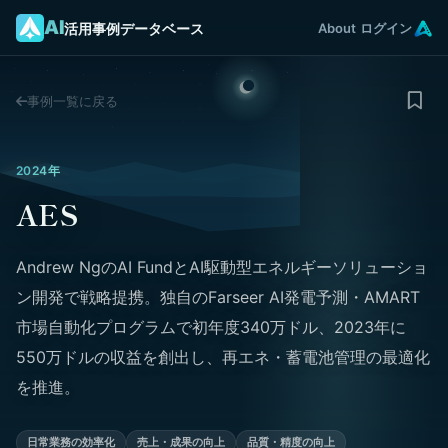
AI
活用事例データベース
About
ログイン
事例一覧に戻る
2024年
AES
Andrew NgのAI FundとAI駆動型エネルギーソリューショ
ン開発で戦略提携。独自のFarseer AI発電予測・AMART
市場自動化プログラムで初年度340万ドル、2023年に
550万ドルの収益を創出し、再エネ・蓄電池管理の最適化
を推進。
日常業務の効率化
売上・成果の向上
品質・精度の向上