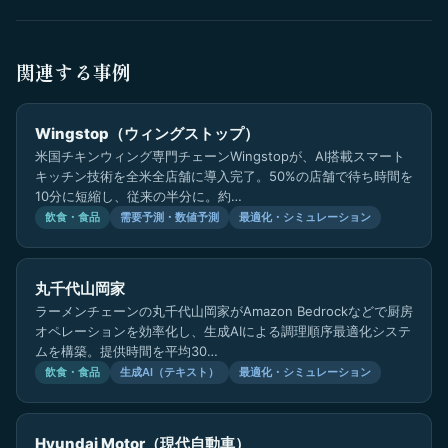
関連する事例
Wingstop（ウィングストップ）
米国チキンウィング専門チェーンWingstopが、AI搭載スマート
キッチン技術を全米全店舗に導入完了。50%の店舗で待ち時間を
10分に短縮し、従来の半分に。約…
飲食・食品
需要予測・数値予測
最適化・シミュレーション
丸千代山岡家
ラーメンチェーンの丸千代山岡家がAmazon Bedrockなどで厨房
オペレーションを効率化し、生成AIによる調理順序最適化システ
ムを構築。提供時間を平均30…
飲食・食品
生成AI（テキスト）
最適化・シミュレーション
Hyundai Motor（現代自動車）