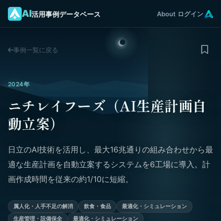
AI
活用事例データベース
About
ログイン
事例一覧に戻る
2024年
ニチレイフーズ（AI生産計画自
動立案）
日立のAI技術を活用し、最大16兆通りの組み合わせから最
適な生産計画を自動立案するシステムを6工場に導入。計
画作成時間を従来の約1/10に短縮。
属人化・人手不足の解消
飲食・食品
最適化・シミュレーション
生産管理・設備保全
最適化・シミュレーション