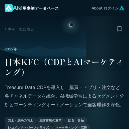
AI
活用事例データベース
About
ログイン
事例一覧に戻る
2022年
日本KFC（CDPとAIマーケティ
ング）
Treasure Data CDPを導入し、購買・アプリ・注文など
各チャネルデータを統合。AI機械学習によるセグメント分
析とマーケティングオートメーションで顧客理解を深化。
売上・成果の向上
顧客体験の変革
飲食・食品
レコメンド・パーソナライズ
マーケティング・広告