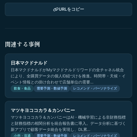
URLをコピー
関連する事例
日本マクドナルド
日本マクドナルドがMyマクドナルドリワードの全チャネル統合
により、全購買データの個人ID紐づけを推進。時間帯・天候・イ
ベント情報との掛け合わせで店舗単位の需要…
飲食・食品
需要予測・数値予測
レコメンド・パーソナライズ
マツキヨココカラ＆カンパニー
マツキヨココカラ＆カンパニーはAI・機械学習による非財務指標
と財務指標の相関分析を統合報告書に導入。データ分析に基づく
新アプリで顧客データ統合を実現し、DL累…
小売・流通
需要予測・数値予測
レコメンド・パーソナライズ