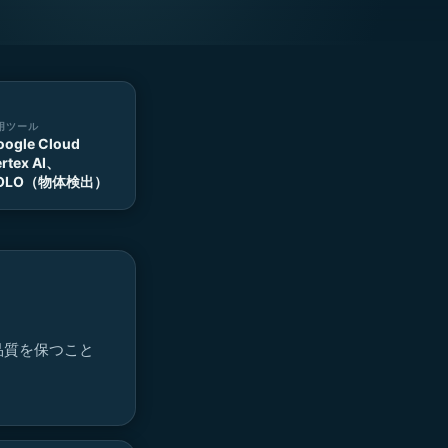
用ツール
oogle Cloud
rtex AI、
OLO（物体検出）
品質を保つこと