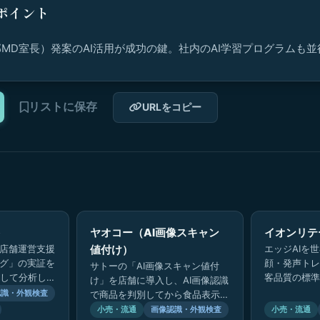
ポイント
MD室長）発案のAI活用が成功の鍵。社内のAI学習プログラムも
リストに保存
URLをコピー
ト
ヤオコー（AI画像スキャン
イオンリテ
な店舗運営支援
値付け）
エッジAIを
ング」の実証を
顔・発声トレ
サトーの「AI画像スキャン値付
して分析し、
客品質の標準
け」を店舗に導入し、AI画像認識
。
支援。
認識・外観検査
で商品を判別してから食品表示ラ
ベル発行までを自動化。ベーカリ
小売・流通
画像認識・外観検査
小売・流通