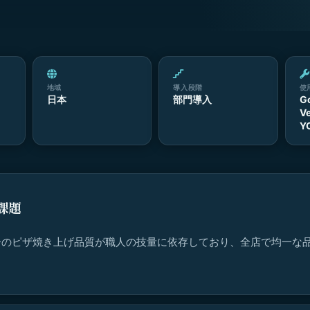
地域
導入段階
使
日本
部門導入
G
Ve
Y
課題
ーのピザ焼き上げ品質が職人の技量に依存しており、全店で均一な
。