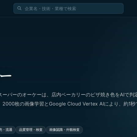
ー
スーパーのオーケーは、店内ベーカリーのピザ焼き色をAIで判
00枚の画像学習とGoogle Cloud Vertex AIにより、約1
。
売・流通
品質管理・検査
画像認識・外観検査