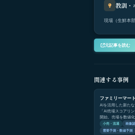
教訓・
現場（生鮮本部
元記事を読む
関連する事例
ファミリーマー
AIを活用した新た
「AI売場スコアリ
開始。売場を数値化
最適な品揃えを推進
小売・流通
画像
需要予測・数値予測