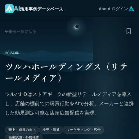
AI
活用事例データベース
About
ログイン
事例一覧に戻る
2024年
ツルハホールディングス（リテ
ールメディア）
ツルハHDはストアギークの新型リテールメディアを導入
し、店舗の棚前での購買行動をAIで分析。メーカーと連携
した効果測定可能な店頭広告配信を実現。
売上・成果の向上
小売・流通
マーケティング・広告
画像認識・外観検査