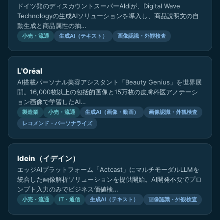
ドイツ発のディスカウントスーパーAldiが、Digital Wave
Technologyの生成AIソリューションを導入し、商品説明文の自
動生成と商品属性の抽…
小売・流通
生成AI（テキスト）
画像認識・外観検査
L'Oréal
AI搭載パーソナル美容アシスタント「Beauty Genius」を世界展
開。16,000枚以上の包括的画像と15万枚の皮膚科医アノテーシ
ョン画像で学習したAI…
製造業
小売・流通
生成AI（画像・動画）
画像認識・外観検査
レコメンド・パーソナライズ
Idein（イデイン）
エッジAIプラットフォーム「Actcast」にマルチモーダルLLMを
統合した画像解析ソリューションを提供開始。AI開発不要でプロ
ンプト入力のみでビジネス価値検…
小売・流通
IT・通信
生成AI（テキスト）
画像認識・外観検査