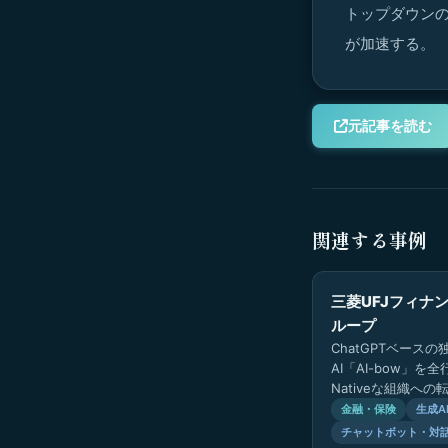
トップダウンの
が加速する。
元記事を読む
関連する事例
三菱UFJフィナ
ループ
ChatGPTベース
AI「AI-bow」を
Nativeな組織へ
議事録作成・翻訳・
金融・保険
生成A
幅広い業務で活用が
チャットボット・対話