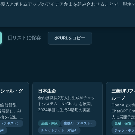
導入とボトムアップのアイデア創出を組み合わせることで、現場で
リストに保存
URLをコピー
ンシャル・グ
日本生命
三菱UFJ
全内務職員2万人に生成AIチャッ
ループ
トシステム「N-Chat」を展開。
の独自対話型
OpenAIと
2024年度に生成AI活用の実証実
全行展開し、AI
ChatGPT En
験を10案件実施し、業務効率化
の転換を推進。
人に展開予定で
を推進。
手続検索など
な金融グルー
I（テキスト）
金融・保険
生成AI（テキスト）
金融・保険
進み…
AI
チャットボット・対話AI
チャットボッ