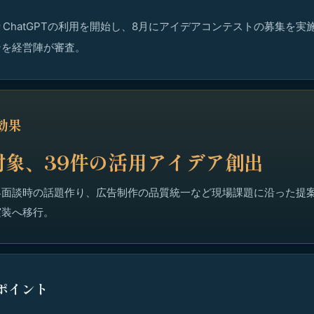
よりChatGPTの利用を開始し、8月にアイデアコンテストの募集を実施
ンを経営陣が審査。
効果
対象、39件の活用アイデア創出
客面談時の話題作り、広告制作の品質統一など現場課題に沿った提
実装へ移行。
ポイント