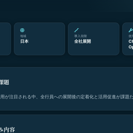
地域
導入段階
使
日本
全社展開
C
O
課題
活用が注目される中、全行員への展開後の定着化と活用促進が課題
み内容