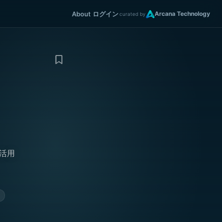
About
ログイン
Arcana Technology
curated by
I活用