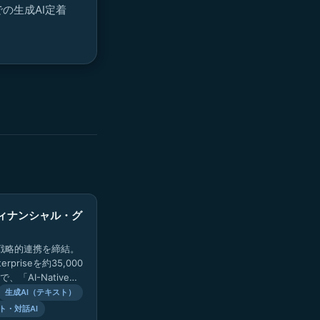
の生成AI定着
フィナンシャル・グ
の戦略的連携を締結。
terpriseを約35,000
、「AI-Native」
プへの変革を推進。
生成AI（テキスト）
ト・対話AI