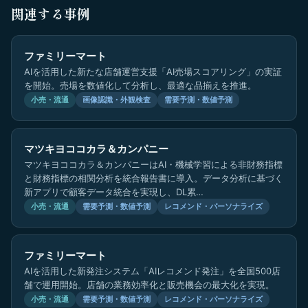
関連する事例
ファミリーマート
AIを活用した新たな店舗運営支援「AI売場スコアリング」の実証
を開始。売場を数値化して分析し、最適な品揃えを推進。
小売・流通
画像認識・外観検査
需要予測・数値予測
マツキヨココカラ＆カンパニー
マツキヨココカラ＆カンパニーはAI・機械学習による非財務指標
と財務指標の相関分析を統合報告書に導入。データ分析に基づく
新アプリで顧客データ統合を実現し、DL累…
小売・流通
需要予測・数値予測
レコメンド・パーソナライズ
ファミリーマート
AIを活用した新発注システム「AIレコメンド発注」を全国500店
舗で運用開始。店舗の業務効率化と販売機会の最大化を実現。
小売・流通
需要予測・数値予測
レコメンド・パーソナライズ