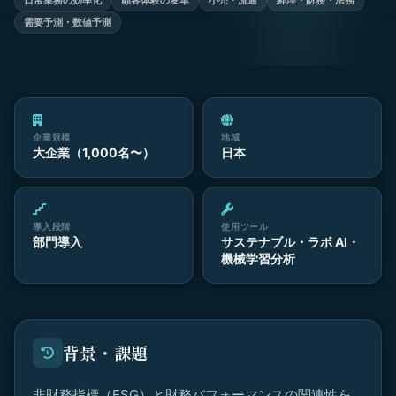
日常業務の効率化
顧客体験の変革
小売・流通
経理・財務・法務
需要予測・数値予測
企業規模
地域
大企業（1,000名〜）
日本
導入段階
使用ツール
部門導入
サステナブル・ラボ AI・
機械学習分析
背景・課題
非財務指標（ESG）と財務パフォーマンスの関連性を