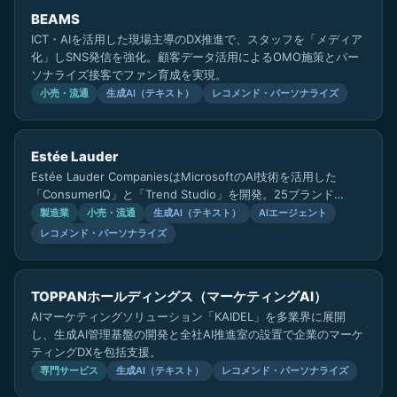
BEAMS
ICT・AIを活用した現場主導のDX推進で、スタッフを「メディア
化」しSNS発信を強化。顧客データ活用によるOMO施策とパー
ソナライズ接客でファン育成を実現。
小売・流通
生成AI（テキスト）
レコメンド・パーソナライズ
Estée Lauder
Estée Lauder CompaniesはMicrosoftのAI技術を活用した
「ConsumerIQ」と「Trend Studio」を開発。25ブランド…
製造業
小売・流通
生成AI（テキスト）
AIエージェント
レコメンド・パーソナライズ
TOPPANホールディングス（マーケティングAI）
AIマーケティングソリューション「KAIDEL」を多業界に展開
し、生成AI管理基盤の開発と全社AI推進室の設置で企業のマーケ
ティングDXを包括支援。
専門サービス
生成AI（テキスト）
レコメンド・パーソナライズ