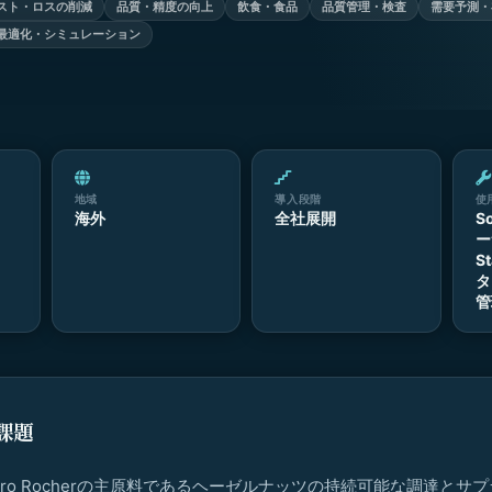
スト・ロスの削減
品質・精度の向上
飲食・食品
品質管理・検査
需要予測・
最適化・シミュレーション
地域
導入段階
使
海外
全社展開
S
ー
S
タ
管
課題
Ferrero Rocherの主原料であるヘーゼルナッツの持続可能な調達と