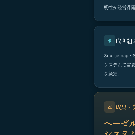
明性が経営課題
取り組
Sourcema
システムで需要予測
を策定。
成果・
ヘーゼ
システ