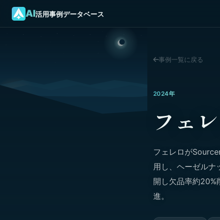
AI
活用事例データベース
事例一覧に戻る
2024年
フェレロ
フェレロがSourc
用し、ヘーゼルナッ
開し欠品率約20%削減
進。