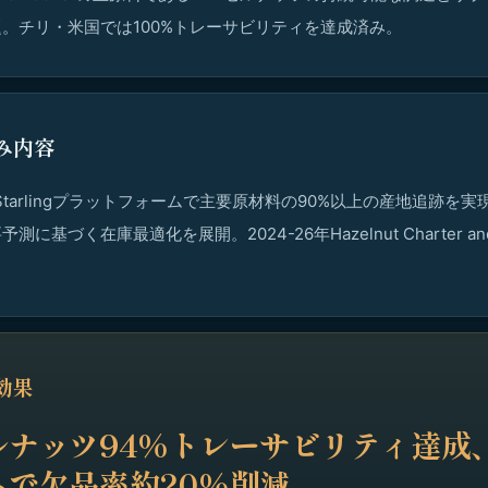
。チリ・米国では100%トレーサビリティを達成済み。
み内容
p・Starlingプラットフォームで主要原材料の90%以上の産地追跡を実
に基づく在庫最適化を展開。2024-26年Hazelnut Charter and Ac
効果
ルナッツ94%トレーサビリティ達成、
ムで欠品率約20%削減