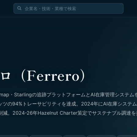
（Ferrero）
emap・Starlingの追跡プラットフォームとAI在庫管理システム
ツの94%トレーサビリティを達成。2024年にAI在庫システ
。2024-26年Hazelnut Charter策定でサステナブル調達