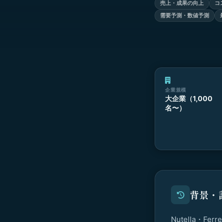
売上・成果の向上
コ
需要予測・数値予測
企業規模
大企業（1,000
名〜）
背景・
Nutella・