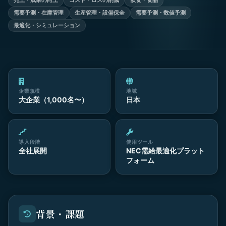
売上・成果の向上
コスト・ロスの削減
飲食・食品
需要予測・在庫管理
生産管理・設備保全
需要予測・数値予測
最適化・シミュレーション
企業規模
地域
大企業（1,000名〜）
日本
導入段階
使用ツール
全社展開
NEC需給最適化プラット
フォーム
背景・課題