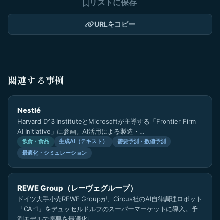
リストに保存
URLをコピー
関連する事例
Nestlé
Harvard D^3 InstituteとMicrosoftが主導する「Frontier Firm
AI Initiative」に参画。AI活用による製造・…
飲食・食品
生成AI（テキスト）
需要予測・数値予測
最適化・シミュレーション
REWE Group（レーヴェグループ）
ドイツ大手小売REWE Groupが、Circus社のAI自律調理ロボット
「CA-1」をデュッセルドルフのスーパーマーケットに導入。予
測モデルで需要を最適化し…