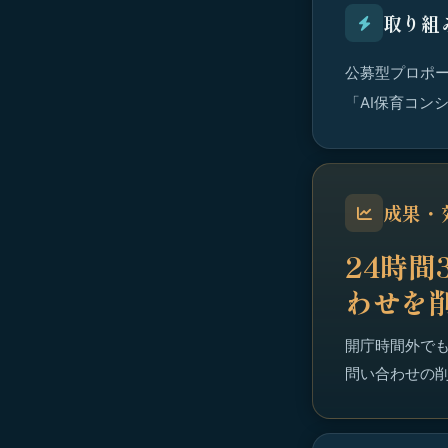
取り組
公募型プロポー
「AI保育コン
成果・
24時間
わせを
開庁時間外で
問い合わせの