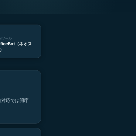
用ツール
fficeBot（ネオス
）
口対応では開庁