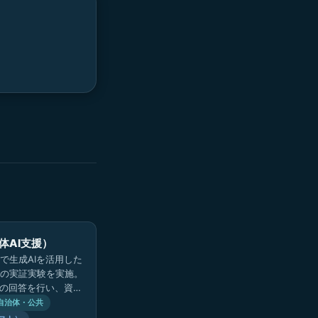
体AI支援）
で生成AIを活用した
の実証実験を実施。
きの回答を行い、資料
ドを向上させ、住民
自治体・公共
縮を目指す。