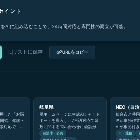
ポイント
をAIに組み込むことで、24時間対応と専門性の両立が可能。
リストに保存
URLをコピー
岐阜県
NEC（自治
活用した「お悩
県ホームページに生成AIチャット
仙台市と共同
開始。傾聴・
ボットを導入し、7言語対応で県
戸籍事務作業
相談対応で、孤
政に関する問い合わせに会話形式
AIが根拠付
24時間匿名
で自動回答。LINEからも利用可
調査のスピー
自治体・公共
IT・通信
設置した。
能にし、住民の利便性を大幅に向
の待ち時間短