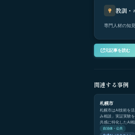
教訓・
専門人材の知見
元記事を読む
関連する事例
札幌市
札幌市はAI技術を
み相談」実証実験を
共感に特化したAI
独・孤立対策として
自治体・公共
で相談可能な窓口を