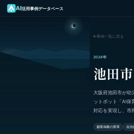
AI
活用事例データベース
事例一覧に戻る
2024年
池田市
大阪府池田市が幼
ットボット「AI保
対応を実現し、市
顧客体験の変革
自治