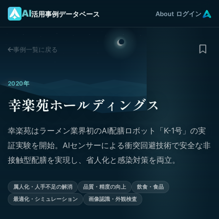
AI
活用事例データベース
About
ログイン
事例一覧に戻る
2020年
幸楽苑ホールディングス
幸楽苑はラーメン業界初のAI配膳ロボット「K-1号」の実
証実験を開始。AIセンサーによる衝突回避技術で安全な非
接触型配膳を実現し、省人化と感染対策を両立。
属人化・人手不足の解消
品質・精度の向上
飲食・食品
最適化・シミュレーション
画像認識・外観検査