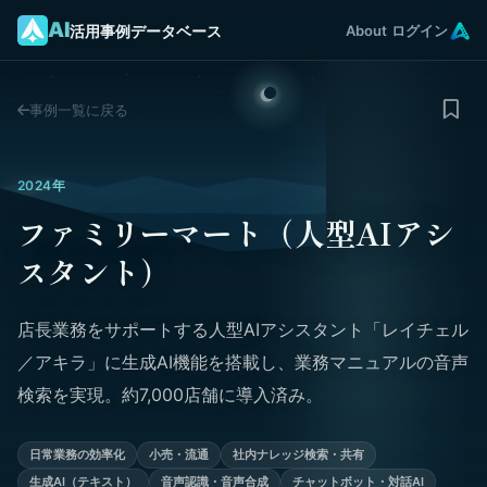
AI
活用事例データベース
About
ログイン
事例一覧に戻る
2024年
ファミリーマート（人型AIアシ
スタント）
店長業務をサポートする人型AIアシスタント「レイチェル
／アキラ」に生成AI機能を搭載し、業務マニュアルの音声
検索を実現。約7,000店舗に導入済み。
日常業務の効率化
小売・流通
社内ナレッジ検索・共有
生成AI（テキスト）
音声認識・音声合成
チャットボット・対話AI