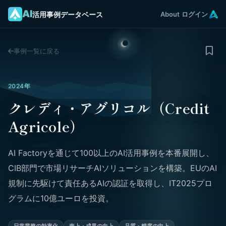
AI
活用事例データベース
About
ログイン
事例一覧に戻る
2024年
クレディ・アグリコル（Credit
Agricole）
AI Factoryを通じて100以上のAI活用事例を本番展開し、
CIB部門で市場リサーチAIソリューションを構築。EUのAI
規制に先駆けて責任あるAIの認証を取得し、IT2025プロ
グラムに10億ユーロを投資。