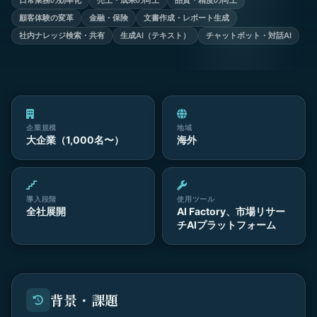
日常業務の効率化
売上・成果の向上
品質・精度の向上
顧客体験の変革
金融・保険
文書作成・レポート生成
社内ナレッジ検索・共有
生成AI（テキスト）
チャットボット・対話AI
企業規模
地域
大企業（1,000名〜）
海外
導入段階
使用ツール
全社展開
AI Factory、市場リサー
チAIプラットフォーム
背景・課題