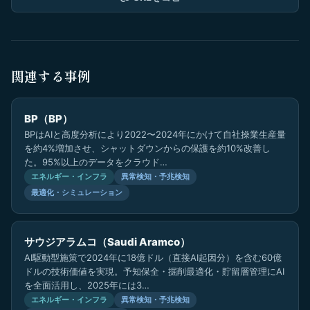
関連する事例
BP（BP）
BPはAIと高度分析により2022〜2024年にかけて自社操業生産量
を約4%増加させ、シャットダウンからの保護を約10%改善し
た。95%以上のデータをクラウド…
エネルギー・インフラ
異常検知・予兆検知
最適化・シミュレーション
サウジアラムコ（Saudi Aramco）
AI駆動型施策で2024年に18億ドル（直接AI起因分）を含む60億
ドルの技術価値を実現。予知保全・掘削最適化・貯留層管理にAI
を全面活用し、2025年には3…
エネルギー・インフラ
異常検知・予兆検知