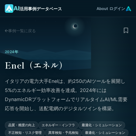
AI
活用事例データベース
About
ログイン
事例一覧に戻る
2024年
Enel（エネル）
イタリアの電力大手Enelは、約250のAIツールを展開し
5%のエネルギー効率改善を達成。2024年には
DynamicDRプラットフォームでリアルタイムAI/ML需要
応答を開始し、送配電網のデジタルツインを構築。
品質・精度の向上
エネルギー・インフラ
最適化・シミュレーション
不正検知・リスク管理
異常検知・予兆検知
最適化・シミュレーション