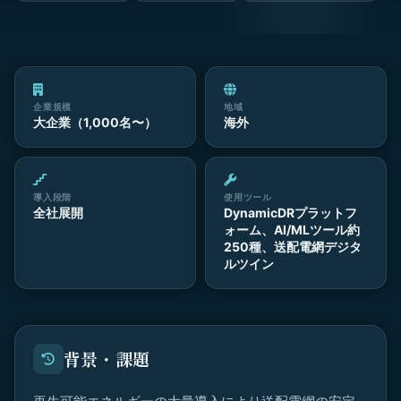
企業規模
地域
大企業（1,000名〜）
海外
導入段階
使用ツール
全社展開
DynamicDRプラットフ
ォーム、AI/MLツール約
250種、送配電網デジタ
ルツイン
背景・課題