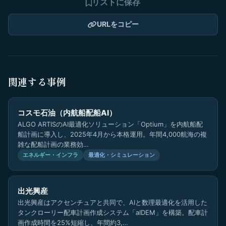
リストに保存
URLをコピー
関連する事例
コスモ石油（内航船配船AI）
ALGO ARTISのAI最適化ソリューション「Optium」を内航船配
船計画に導入し、2025年4月から本格運用。年間4,000航海の複
雑な配船計画の業務効…
エネルギー・インフラ
最適化・シミュレーション
出光興産
出光興産はアクセンチュアと共同で、AIと数理最適化を活用した
タンクローリー配車計画作成システム「aIDEM」を構築。配車計
画作成時間を25%短縮し、年間約3,…