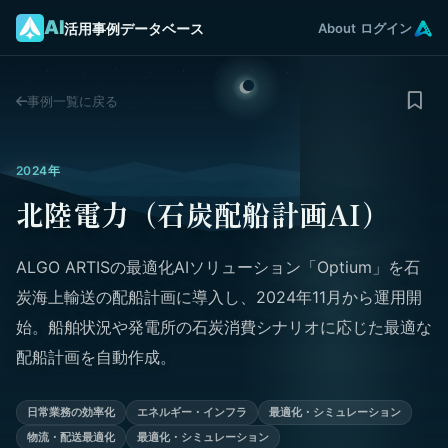
AI
活用事例データベース
About
ログイン
事例一覧に戻る
2024年
北陸電力（石炭配船計画AI）
ALGO ARTISの最適化AIソリューション「Optium」を石
炭海上輸送の配船計画に導入し、2024年11月から運用開
始。船舶状況や発電所の石炭消費シナリオに応じた最適な
配船計画を自動作成。
日常業務の効率化
エネルギー・インフラ
最適化・シミュレーション
物流・配送最適化
最適化・シミュレーション