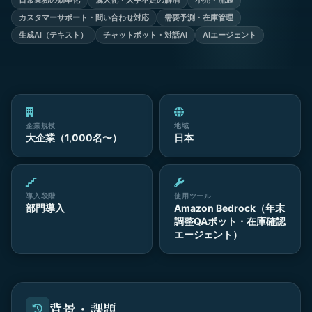
日常業務の効率化
属人化・人手不足の解消
小売・流通
カスタマーサポート・問い合わせ対応
需要予測・在庫管理
生成AI（テキスト）
チャットボット・対話AI
AIエージェント
企業規模
地域
大企業（1,000名〜）
日本
導入段階
使用ツール
部門導入
Amazon Bedrock（年末
調整QAボット・在庫確認
エージェント）
背景・課題