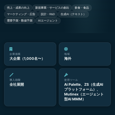
売上・成果の向上
新規事業・サービスの創出
飲食・食品
マーケティング・広告
設計・R&D
生成AI（テキスト）
需要予測・数値予測
AIエージェント
企業規模
地域
大企業（1,000名〜）
海外
導入段階
使用ツール
全社展開
Ai Palette、ZS（生成AI
プラットフォーム）、
Mutinex（エージェント
型AI MMM）