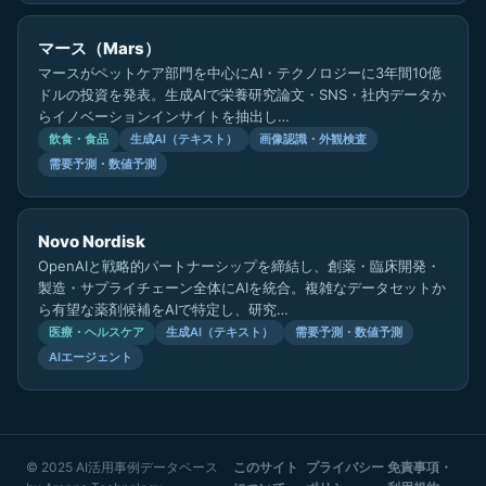
マース（Mars）
マースがペットケア部門を中心にAI・テクノロジーに3年間10億
ドルの投資を発表。生成AIで栄養研究論文・SNS・社内データか
らイノベーションインサイトを抽出し…
飲食・食品
生成AI（テキスト）
画像認識・外観検査
需要予測・数値予測
Novo Nordisk
OpenAIと戦略的パートナーシップを締結し、創薬・臨床開発・
製造・サプライチェーン全体にAIを統合。複雑なデータセットか
ら有望な薬剤候補をAIで特定し、研究…
医療・ヘルスケア
生成AI（テキスト）
需要予測・数値予測
AIエージェント
© 2025 AI活用事例データベース
このサイト
プライバシー
免責事項・